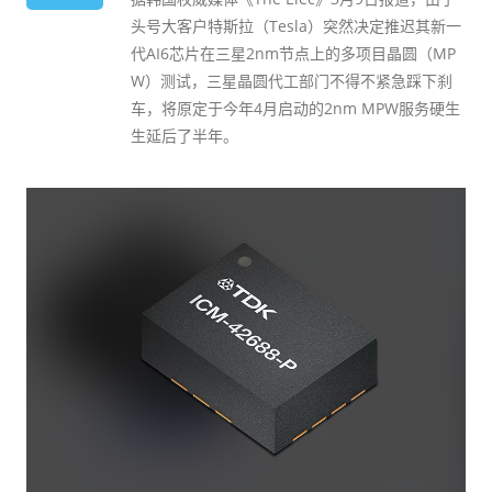
头号大客户特斯拉（Tesla）突然决定推迟其新一
代AI6芯片在三星2nm节点上的多项目晶圆（MP
W）测试，三星晶圆代工部门不得不紧急踩下刹
车，将原定于今年4月启动的2nm MPW服务硬生
生延后了半年。