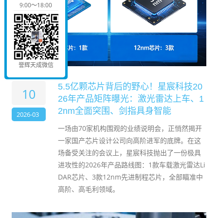
9:00～18:00
誉辉天成微信
5.5亿颗芯片背后的野心！星宸科技20
10
26年产品矩阵曝光：激光雷达上车、1
2nm全面突围、剑指具身智能
2026-03
一场由70家机构围观的业绩说明会，正悄然揭开
一家国产芯片设计公司向高阶进军的底牌。在这
场备受关注的会议上，星宸科技抛出了一份极具
进攻性的2026年产品路线图：1款车载激光雷达Li
DAR芯片、3款12nm先进制程芯片，全部瞄准中
高阶、高毛利领域。