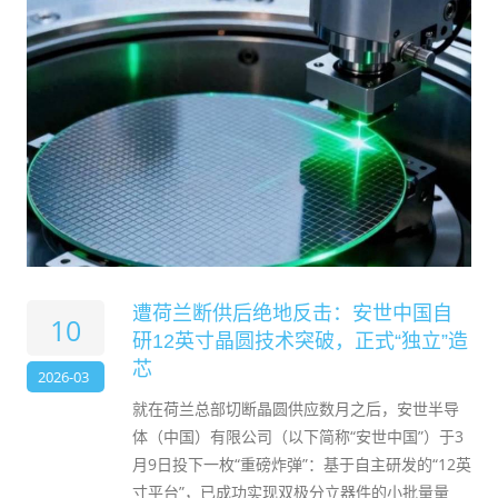
遭荷兰断供后绝地反击：安世中国自
10
研12英寸晶圆技术突破，正式“独立”造
芯
2026-03
就在荷兰总部切断晶圆供应数月之后，安世半导
体（中国）有限公司（以下简称“安世中国”）于3
月9日投下一枚“重磅炸弹”：基于自主研发的“12英
寸平台”，已成功实现双极分立器件的小批量量