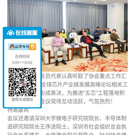
在线时间
9:00～18:00
各位副会长及会员代表认真听取了协会重点工作汇
报，并就2022全球芯片产业链发展高峰论坛相关工
作发表意见并形成表决，为推进“五芯”工程落地积
誉辉天成微信
极建言献策，会议现场互动活跃，气氛热烈！
特邀嘉宾
会议还邀请深圳大学微电子研究院院长、半导体制
造研究院院长王序进院士，深圳市社会组织总会执